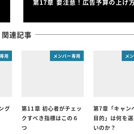
第17章 要注意！広告予算の上げ
関連記事
専用
メンバー専用
メ
ィング
第11章 初心者がチェッ
第7章「キャン
クすべき指標はこの６
目的」は何を選
つ
いのか？