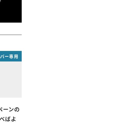
方
ンバー専用
ペーンの
べばよ