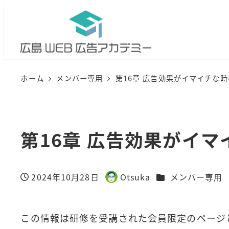
メ
イ
ン
コ
ン
ホーム
メンバー専用
第16章 広告効果がイマイチな
テ
ン
ツ
第16章 広告効果がイ
へ
移
動
カテゴリー
2024年10月28日
Otsuka
メンバー専用
投稿日
著
者
この情報は研修を受講された会員限定のページ